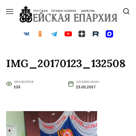
Перейти
к
содержанию
IMG_20170123_132508
ПРОСМОТРОВ
ОПУБЛИКОВАНО
153
23.01.2017