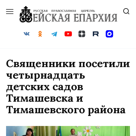
Перейти
к
содержанию
Священники посетили
четырнадцать
детских садов
Тимашевска и
Тимашевского района