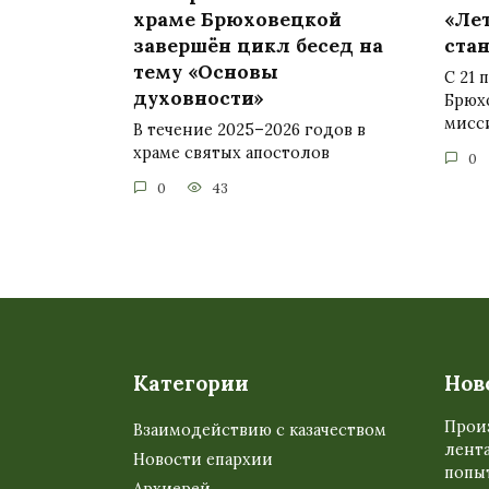
храме Брюховецкой
«Лет
завершён цикл бесед на
ста
тему «Основы
С 21 
духовности»
Брюх
мисс
В течение 2025–2026 годов в
храме святых апостолов
0
0
43
Категории
Нов
Прои
Взаимодействию с казачеством
лента
Новости епархии
попыт
Архиерей