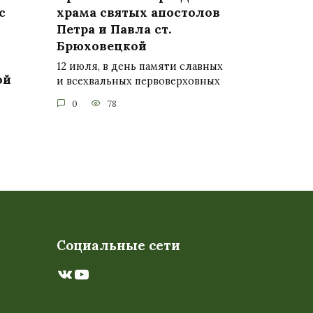
с
храма святых апостолов
Петра и Павла ст.
Брюховецкой
12 июля, в день памяти славных
ой
и всехвальных первоверховных
0
78
Социальные сети
ВКонтакте
YouTube