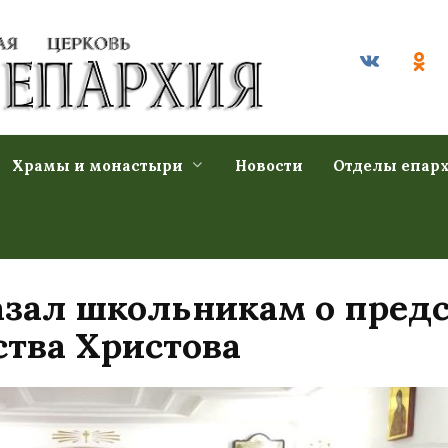
Храмы и монастыри
Новости
Отделы епар
азал школьникам о пред
тва Христова