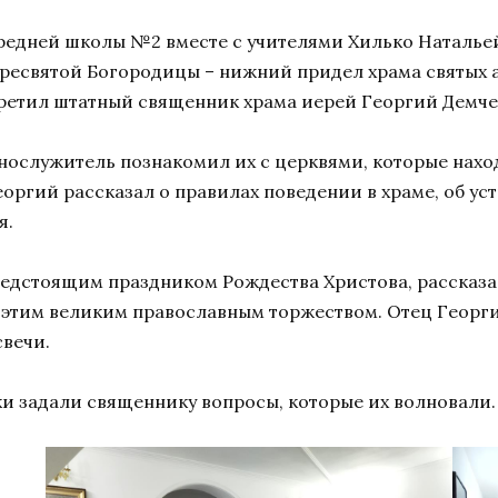
в средней школы №2 вместе с учителями Хилько Наталь
есвятой Богородицы – нижний придел храма святых ап
третил штатный священник храма иерей Георгий Демче
нослужитель познакомил их с церквями, которые нахо
оргий рассказал о правилах поведении в храме, об ус
я.
едстоящим праздником Рождества Христова, рассказа
с этим великим православным торжеством. Отец Георги
свечи.
ки задали священнику вопросы, которые их волновали.