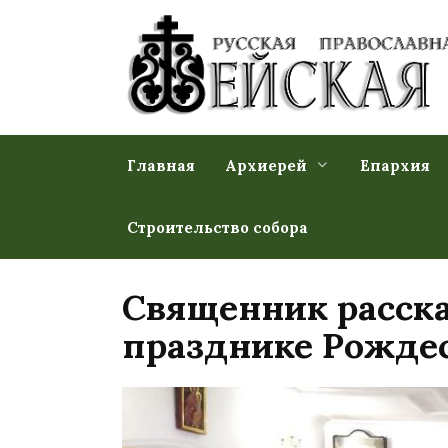
Перейти
к
содержанию
Главная
Архиерей
Епархия
Строительство собора
Священник расск
празднике Рождес