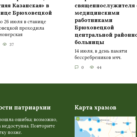
няя Казанская» в
священнослужителя 
нице Брюховецкой
медицинскими
работниками
по 26 июля в станице
Брюховецкой
овецкой проходила
центральной районн
ионерская
больницы
37
14 июля, в день памяти
бессребреников мчч.
0
44
ости патриархии
Карта храмов
зошла ошибка; возможно,
 недоступна. Повторите
ку позже.