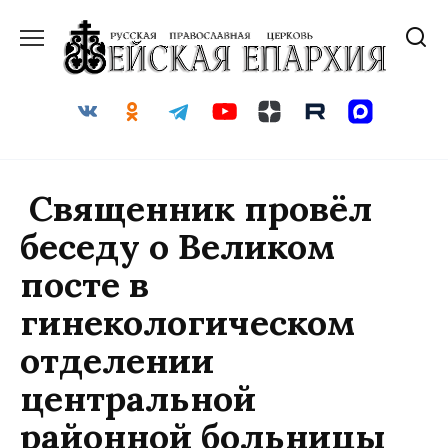
Перейти
к
содержанию
Священник провёл
беседу о Великом
посте в
гинекологическом
отделении
центральной
районной больницы