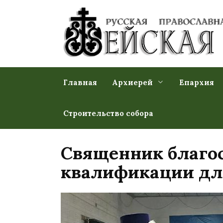
Перейти
к
содержанию
Главная
Архиерей
Епархия
Строительство собора
Священник благо
квалификации для