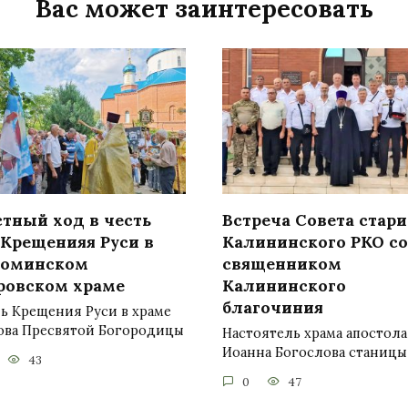
Вас может заинтересовать
стный ход в честь
Встреча Совета стар
 Крещенияя Руси в
Калининского РКО со
роминском
священником
ровском храме
Калининского
благочиния
ь Крещения Руси в храме
ова Пресвятой Богородицы
Настоятель храма апостола
Иоанна Богослова станицы
43
0
47