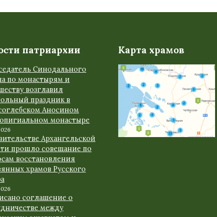
ости патриархии
Карта храмов
седатель Синодального
ла по монастырям и
шеству возглавил
тольный праздник в
соглебском Аносином
ропигиальном монастыре
2026
авительстве Архангельской
сти прошло совещание по
осам восстановления
вянных храмов Русского
ра
2026
исано соглашение о
удничестве между