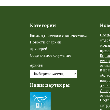
Категории
Нов
Пред
Взаимодействию с казачеством
отде
Новости епархии
мона
Архиерей
прес
Социальное служение
Бори
став
Архивы
06.08.
В пр
обла
вопр
Наши партнеры
дере
Севе
06.08.
Подп
сотр