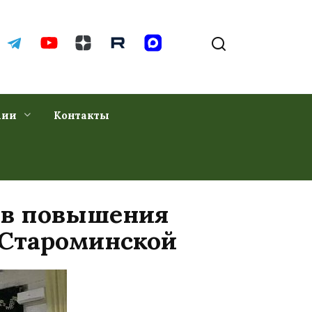
хии
Контакты
ов повышения
 Староминской