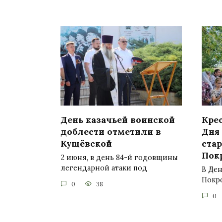
День казачьей воинской
Кре
доблести отметили в
Дня
Кущёвской
ста
Пок
2 июня, в день 84-й годовщины
легендарной атаки под
В Ден
Покр
0
38
0