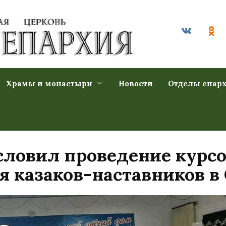
Храмы и монастыри
Новости
Отделы епар
словил проведение курс
 казаков-наставников в