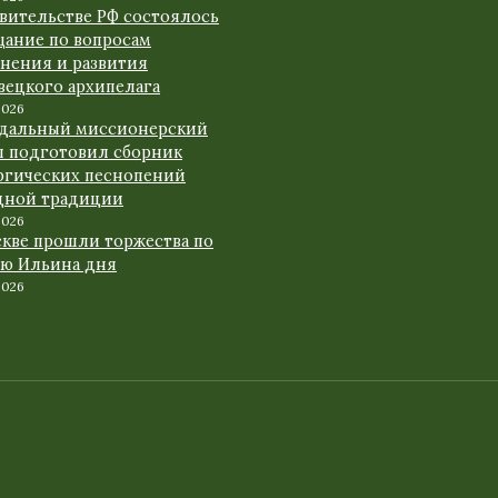
авительстве РФ состоялось
щание по вопросам
анения и развития
вецкого архипелага
2026
дальный миссионерский
л подготовил сборник
ргических песнопений
дной традиции
2026
скве прошли торжества по
аю Ильина дня
2026