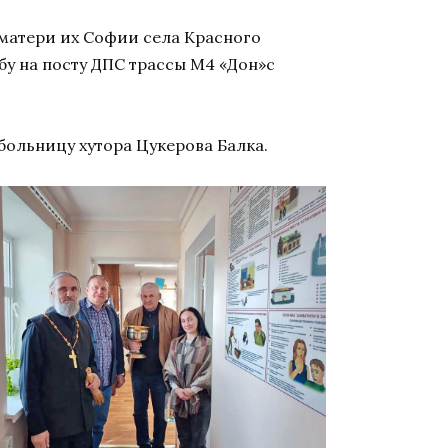
матери их Софии села Красного
у на посту ДПС трассы М4 «Дон»с
ольницу хутора Цукерова Балка.