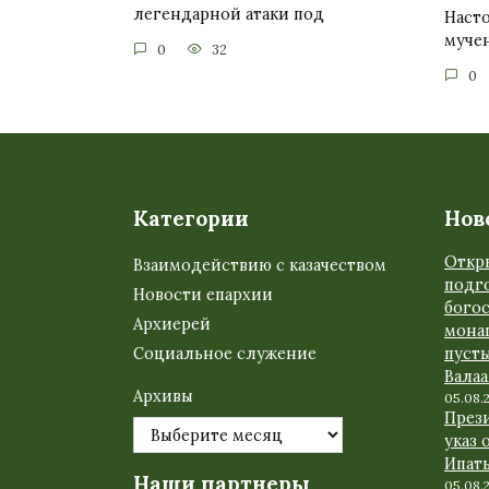
легендарной атаки под
Насто
муче
0
32
0
Категории
Нов
Откр
Взаимодействию с казачеством
подго
Новости епархии
бого
Архиерей
мона
Социальное служение
пуст
Вала
Архивы
05.08.
През
указ 
Ипат
Наши партнеры
05.08.