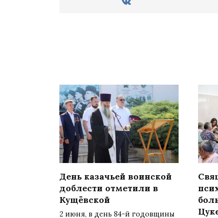
День казачьей воинской
Свя
доблести отметили в
пси
Кущёвской
бол
Цук
2 июня, в день 84-й годовщины