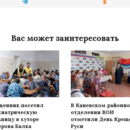
Вас может заинтересовать
щенник посетил
В Каневском районн
хиатрическую
отделении ВОИ
ьницу в хуторе
отметили День Крещ
ерова Балка
Руси