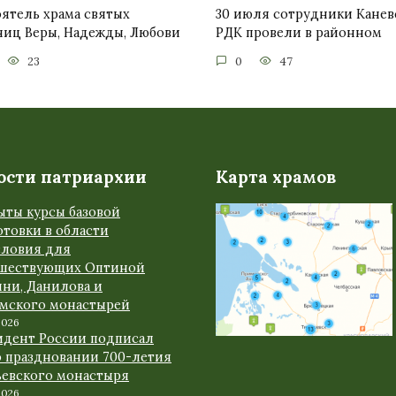
ятель храма святых
30 июля сотрудники Канев
ниц Веры, Надежды, Любови
РДК провели в районном
23
0
47
ости патриархии
Карта храмов
ыты курсы базовой
товки в области
словия для
шествующих Оптиной
ыни, Данилова и
амского монастырей
2026
идент России подписал
о праздновании 700-летия
ьевского монастыря
2026