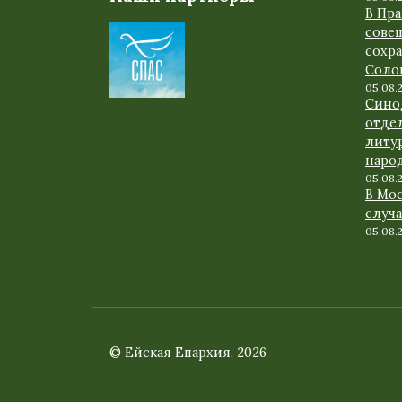
В Пр
сове
сохр
Соло
05.08.
Сино
отде
литу
наро
05.08.
В Мо
случ
05.08.
© Ейская Епархия, 2026