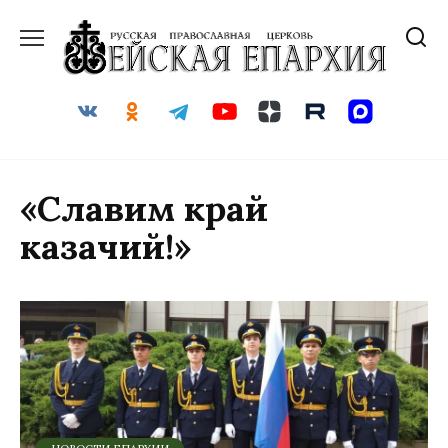
Перейти
к
содержанию
«Славим край
казачий!»