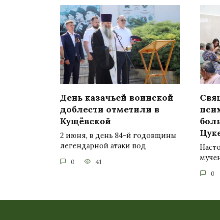
День казачьей воинской
Свя
доблести отметили в
пси
Кущёвской
бол
Цук
2 июня, в день 84-й годовщины
легендарной атаки под
Насто
муче
0
41
0