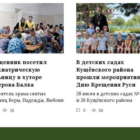
щенник посетил
В детских садах
хиатрическую
Кущёвского района
ьницу в хуторе
прошли мероприятия
ерова Балка
Дню Крещения Руси
ятель храма святых
28 июля в детских садах № 2
ниц Веры, Надежды, Любови
и 26 Кущёвского района
28
0
58