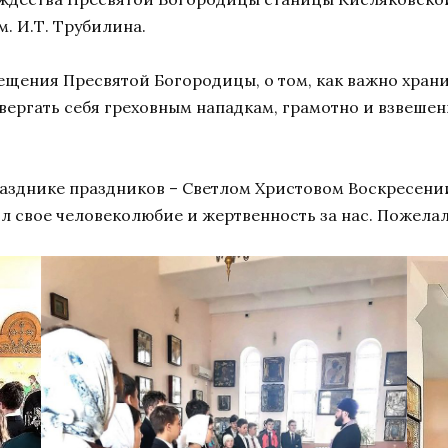
. И.Т. Трубилина.
щения Пресвятой Богородицы, о том, как важно хранит
вергать себя греховным нападкам, грамотно и взвеше
азднике праздников – Светлом Христовом Воскресении 
ил свое человеколюбие и жертвенность за нас. Пожела