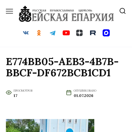
Перейти
к
содержанию
E774BB05-AEB3-4B7B-
BBCF-DF672BCB1CD1
ПРОСМОТРОВ
ОПУБЛИКОВАНО
17
01.07.2026