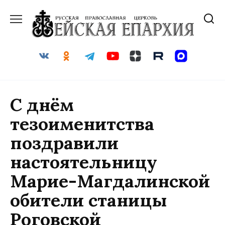
Перейти
к
содержанию
С днём
тезоименитства
поздравили
настоятельницу
Марие-Магдалинской
обители станицы
Роговской