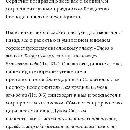
Сердечно поздравляю всех вас с великим и
мироспасительным праздником Рождества
Господа нашего Иисуса Христа.
Ныне, как и вифлеемские пастухи две тысячи лет
назад, мы с радостью и умилением внимаем
торжествующему ангельскому гласу:
«Слава в
вышних Богу, и на земли мир, в человецех
благоволение!»
(Лк. 2:14). Слыша эти дивные слова,
наше сердце обретает утешение и
преисполняется благодарности Создателю. Сам
Господь Вседержитель,
Бог крепкий и Отец
вечности
(Ис. 9:6) снисходит к нам и рождается в
мир простым человеком. Сбывается пророчество
царя-псалмопевца, Духом Святым
возвестившего:
милость и истина встретятся,
правда и мир облобызаются; истина воссияет от