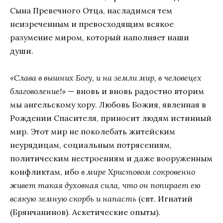
Сына Превечного Отца, насладимся тем
неизреченным и превосходящим всякое
разумение миром, который наполняет наши
души.
«Слава в вышних Богу, и на земли мир, в человецех
благоволение!»
— вновь и вновь радостно вторим
мы ангельскому хору. Любовь Божия, явленная в
Рождении Спасителя, приносит людям истинный
мир. Этот мир не поколебать житейским
неурядицам, социальным потрясениям,
политическим нестроениям и даже вооруженным
конфликтам, ибо
в мире Христовом сокровенно
живет такая духовная сила, что он попирает ею
всякую земную скорбь и напасть
(свт. Игнатий
(Брянчанинов). Аскетические опыты).