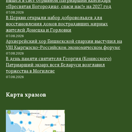
Вышел в свет отрывной Патриарший календарь
«Пресвятая Богородице, спаси нас!» на 2027 год
07.08.2026
В Церкви открыли набор добровольцев для
восстановления домов пострадавших мирных
жителей Донецка и Горловки
07.08.2026
Архиерейский хор Бишкекской епархии выступил на
VIII Кыргызско-Российском экономическом форуме
07.08.2026
В день памяти святителя Георгия (Конисского)
Патриарший экзарх всея Беларуси возглавил
торжества в Могилеве
07.08.2026
Карта храмов