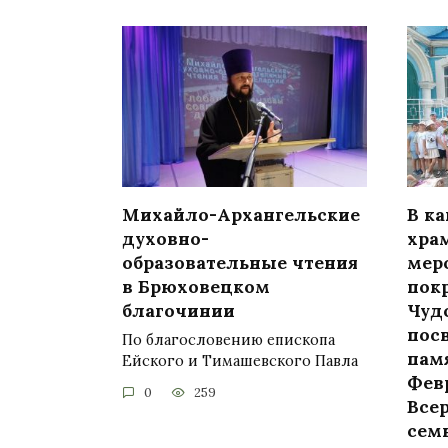
Михайло-Архангельские
В к
духовно-
хра
образовательные чтения
мер
в Брюховецком
пок
благочинии
Чуд
пос
По благословению епископа
пам
Ейского и Тимашевского Павла
Фев
0
259
Все
сем