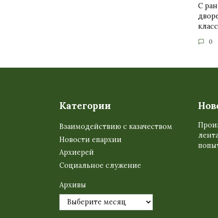
С ран
двор
клас
0
Категории
Нов
Прои
Взаимодействию с казачеством
лента
Новости епархии
попыт
Архиерей
Социальное служение
Архивы