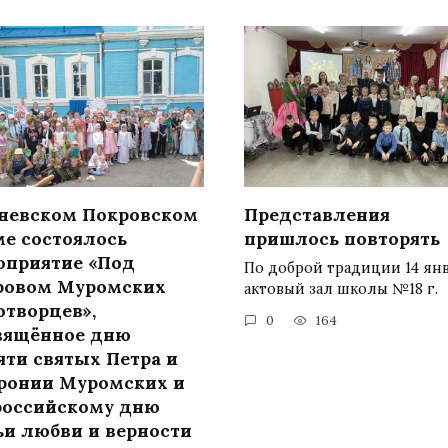
аневском Покровском
Представления
ме состоялось
пришлось повторять
оприятие «Под
По доброй традиции 14 ян
ровом Муромских
актовый зал школы №18 г.
отворцев»,
0
164
вящённое дню
яти святых Петра и
ронии Муромских и
российскому дню
ьи любви и верности