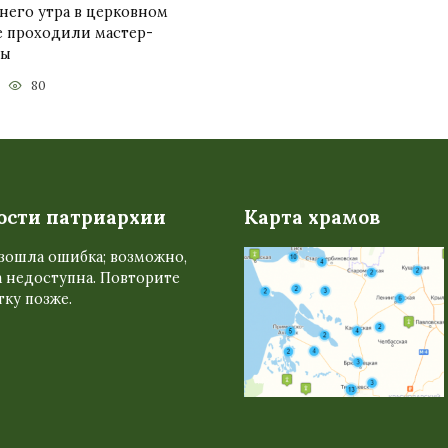
него утра в церковном
е проходили мастер-
сы
80
ости патриархии
Карта храмов
зошла ошибка; возможно,
 недоступна. Повторите
ку позже.