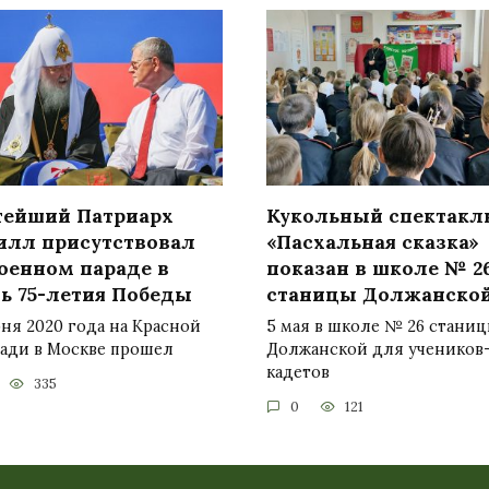
тейший Патриарх
Кукольный спектакл
илл присутствовал
«Пасхальная сказка»
военном параде в
показан в школе № 2
ть 75-летия Победы
станицы Должанско
ня 2020 года на Красной
5 мая в школе № 26 стани
ади в Москве прошел
Должанской для учеников
кадетов
335
0
121