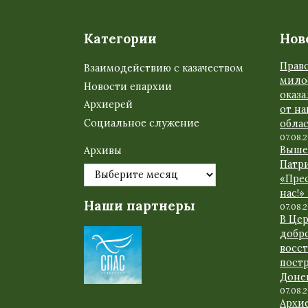
Категории
Нов
Прав
Взаимодействию с казачеством
мило
Новости епархии
оказ
Архиерей
от н
Социальное служение
обла
07.08.
Выше
Архивы
Патр
«Прес
нас!»
Наши партнеры
07.08.
В Це
добр
восс
пост
Доне
07.08.
Архи