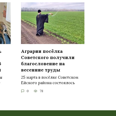
ь
Аграрии посёлка
Советского получили
6
благословение на
й
весенние труды
цы
25 марта в посёлке Советском
-
Ейского района состоялось
0
78