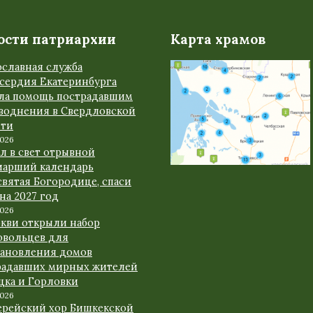
ости патриархии
Карта храмов
ославная служба
сердия Екатеринбурга
ала помощь пострадавшим
аводнения в Свердловской
сти
2026
л в свет отрывной
иарший календарь
вятая Богородице, спаси
 на 2027 год
2026
ркви открыли набор
овольцев для
тановления домов
радавших мирных жителей
цка и Горловки
2026
ерейский хор Бишкекской