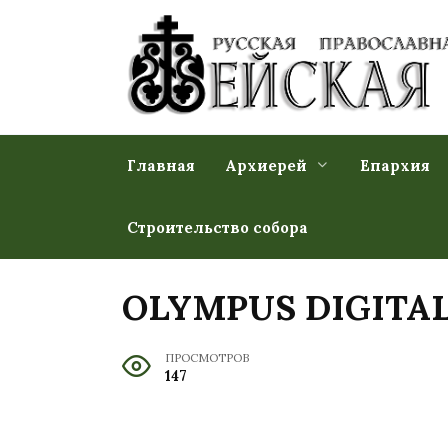
Перейти
к
содержанию
Главная
Архиерей
Епархия
Строительство собора
OLYMPUS DIGITA
ПРОСМОТРОВ
147