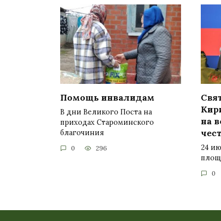
Помощь инвалидам
Свя
Кир
В дни Великого Поста на
на 
приходах Староминского
чес
благочиния
24 ию
0
296
площ
0