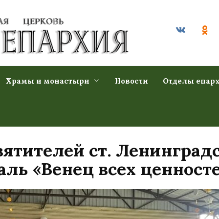
Храмы и монастыри
Новости
Отделы епар
вятителей ст. Ленинград
ль «Венец всех ценносте