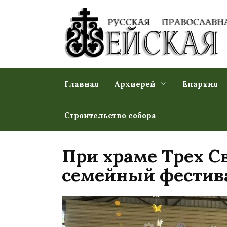
Перейти
к
содержанию
Главная
Архиерей
Епархия
Строительство собора
При храме Трех С
семейный фестива