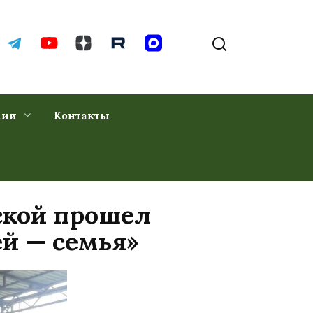
хии
Контакты
ской прошел
й — семья»