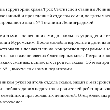
и на территории храма Трех Святителей станицы Лен
низованный и проведенный отделом семьи, защиты мате
нированного вида № 1 станицы Ленинградской.
 с детьми, воспитанниками дошкольных учреждений с
ронии Муромским. После молебна взрослые и дети на 
участвовали в познавательно-концертной программе «
е только о жизни святых благоверных князя Петра и кн
каких семейных ценностях строится семья. Об этом зрит
а № 1, вместе со своими педагогами.
дником руководитель отдела семьи, защиты материнст
ь поблагодарил педагогов и родителей ребят приняв
 семейных и православных ценностей. Отец Александр
 мороженое.