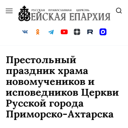
Перейти
к
содержанию
Престольный
праздник храма
новомучеников и
исповедников Церкви
Русской города
Приморско-Ахтарска