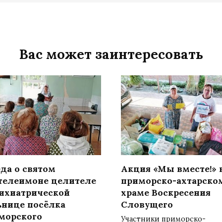
Вас может заинтересовать
да о святом
Акция «Мы вместе!» 
телеимоне целителе
приморско-ахтарско
сихиатрической
храме Воскресения
ьнице посёлка
Словущего
морского
Участники приморско-