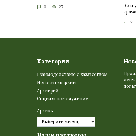
6 авг
0
27
храм
0
Категории
Нов
Прои
Взаимодействию с казачеством
лента
Новости епархии
попыт
Архиерей
Социальное служение
Архивы
Наши партнеры