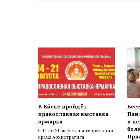
В Ейске пройдёт
Бесе
православная выставка-
Пан
ярмарка
в п
бол
С 14 по 21 августа на территории
При
храма Архистратига