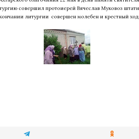
итургию совершил протоиерей Вячеслав Муковоз штат
кончании литургии совершен молебен и крестный ход