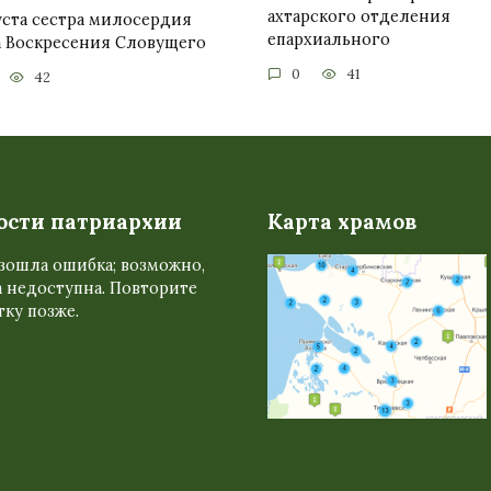
ахтарского отделения
уста сестра милосердия
епархиального
а Воскресения Словущего
0
41
42
ости патриархии
Карта храмов
зошла ошибка; возможно,
 недоступна. Повторите
ку позже.