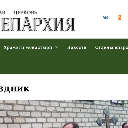
Храмы и монастыри
Новости
Отделы епар
здник