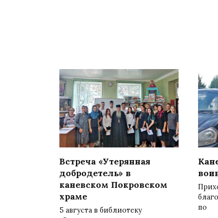
Встреча «Утерянная
Кан
добродетель» в
вои
каневском Покровском
Прих
храме
благ
по
5 августа в библиотеку