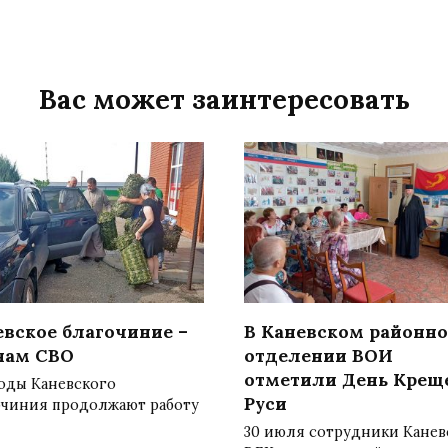
Вас может заинтересовать
евское благочиние –
В Каневском районн
нам СВО
отделении ВОИ
отметили День Крещ
оды Каневского
Руси
очиния продолжают работу
30 июля сотрудники Канев