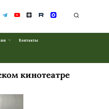
хии
Контакты
ском кинотеатре