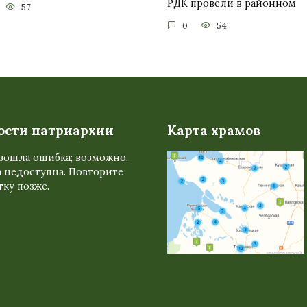
РДК провели в районном
57
0
54
ости патриархии
Карта храмов
зошла ошибка; возможно,
 недоступна. Повторите
ку позже.