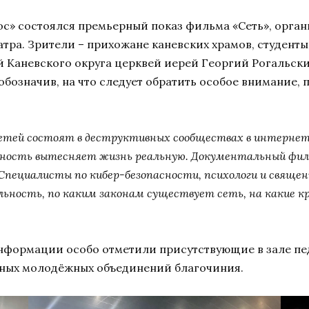
мос» состоялся премьерный показ фильма «Сеть», орг
ра. Зрители – прихожане каневских храмов, студенты
 Каневского округа церквей иерей Георгий Рогальски
обозначив, на что следует обратить особое внимание,
 детей состоят в деструктивных сообществах в интерне
ьность вытесняет жизнь реальную. Документальный фил
 Специалисты по кибер-безопасности, психологи и свяще
ьность, по каким законам существует сеть, на какие к
нформации особо отметили присутствующие в зале пед
вных молодёжных объединений благочиния.