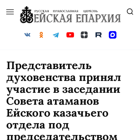
Перейти
к
содержанию
Представитель
духовенства принял
участие в заседании
Совета атаманов
Ейского казачьего
отдела под
председательством