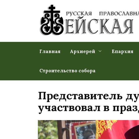
Перейти
к
содержанию
Главная
Архиерей
Епархия
Строительство собора
Представитель ду
участвовал в пра