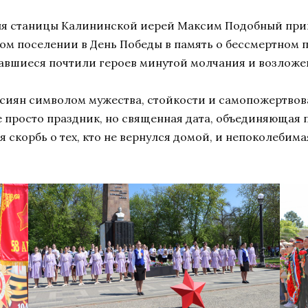
ня станицы Калининской иерей Максим Подобный прин
м поселении в День Победы в память о бессмертном п
авшиеся почтили героев минутой молчания и возложе
оссиян символом мужества, стойкости и самопожертвов
е просто праздник, но священная дата, объединяющая 
я скорбь о тех, кто не вернулся домой, и непоколебим