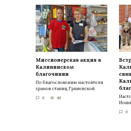
Миссионерская акция в
Вст
Калининском
Кал
благочинии
свя
Кал
По благословению настоятеля
бла
храмов станиц Гривенской
Насто
0
48
Иоан
0