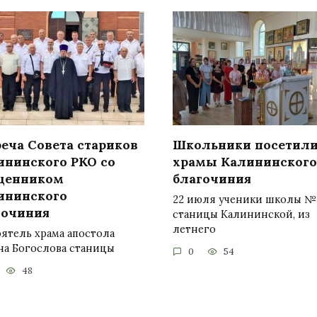
реча Совета стариков
Школьники посетил
ининского РКО со
храмы Калининского
щенником
благочиния
ининского
22 июля ученики школы №
гочиния
станицы Калининской, из
летнего
ятель храма апостола
на Богослова станицы
0
54
48