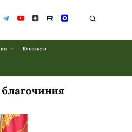
хии
Контакты
 благочиния