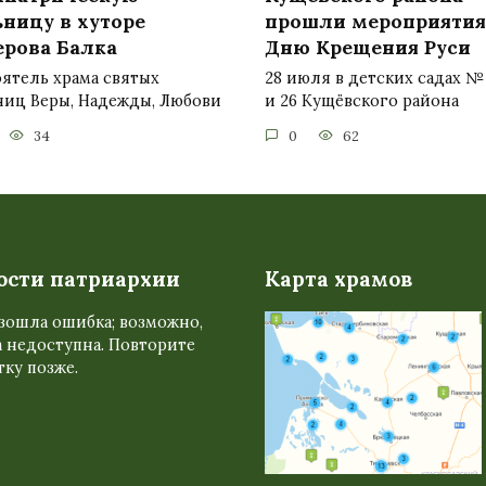
ьницу в хуторе
прошли мероприятия
ерова Балка
Дню Крещения Руси
ятель храма святых
28 июля в детских садах № 2
ниц Веры, Надежды, Любови
и 26 Кущёвского района
34
0
62
ости патриархии
Карта храмов
зошла ошибка; возможно,
 недоступна. Повторите
ку позже.