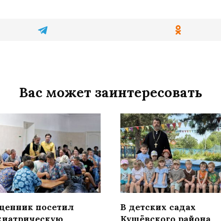
Вас может заинтересовать
щенник посетил
В детских садах
хиатрическую
Кущёвского района