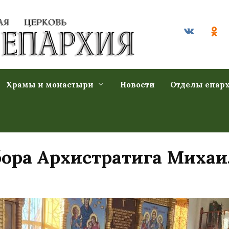
Храмы и монастыри
Новости
Отделы епар
ора Архистратига Михаи