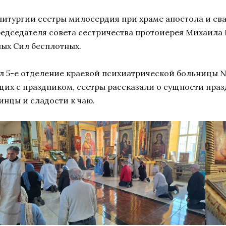
литургии сестры милосердия при храме апостола и ева
редседателя совета сестричества протоиерея Михаила
ых Сил бесплотных.
ил 5-е отделение краевой психиатрической больницы №
их с праздником, сестры рассказали о сущности праз
нцы и сладости к чаю.