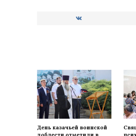
День казачьей воинской
Свя
доблести отметили в
пси