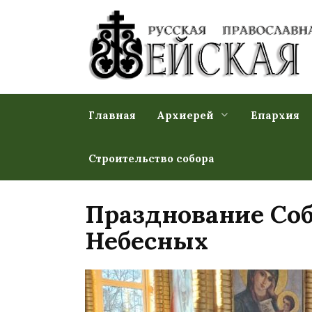
Перейти
к
содержанию
Главная
Архиерей
Епархия
Строительство собора
Празднование Соб
Небесных