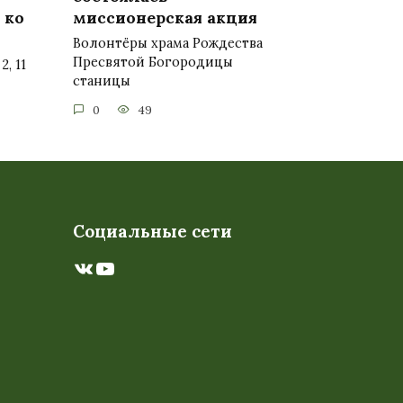
 ко
миссионерская акция
Волонтёры храма Рождества
Пресвятой Богородицы
, 11
станицы
0
49
Социальные сети
ВКонтакте
YouTube