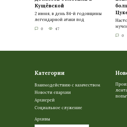
Кущёвской
бол
Цук
2 июня, в день 84-й годовщины
легендарной атаки под
Насто
муче
0
47
0
Категории
Нов
Прои
Взаимодействию с казачеством
лента
Новости епархии
попыт
Архиерей
Социальное служение
Архивы