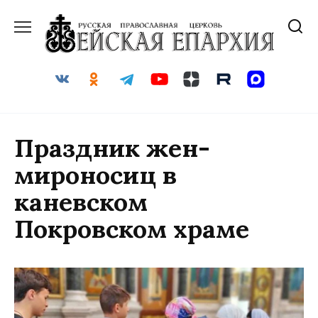
Перейти
к
содержанию
Праздник жен-
мироносиц в
каневском
Покровском храме