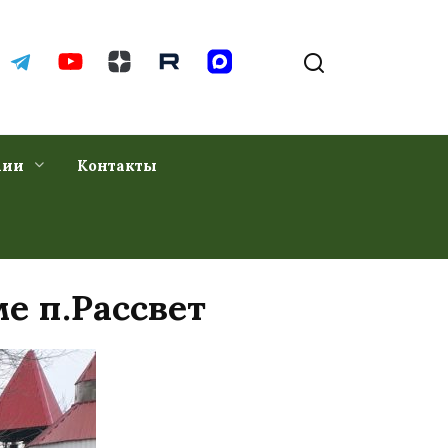
хии
Контакты
е п.Рассвет