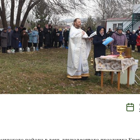
оминского района в день двунадесятого праздника Кр