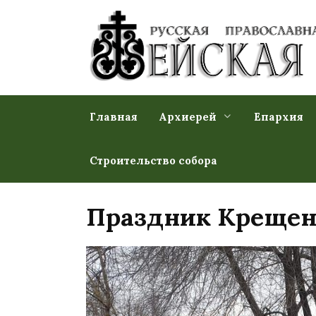
Перейти
к
содержанию
Главная
Архиерей
Епархия
Строительство собора
Праздник Крещени