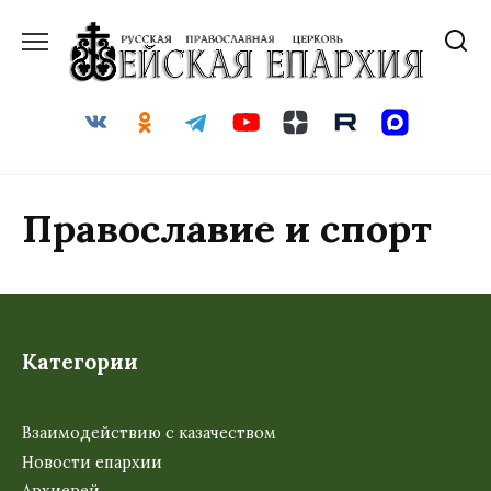
Перейти
к
содержанию
Православие и спорт
Категории
Взаимодействию с казачеством
Новости епархии