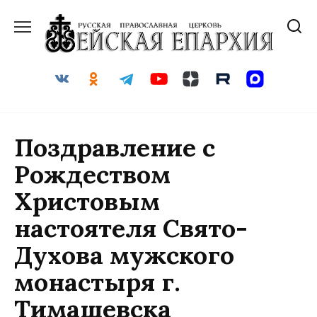
Перейти
к
содержанию
Поздравление с
Рождеством
Христовым
настоятеля Свято-
Духова мужского
монастыря г.
Тимашевска