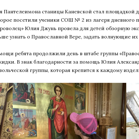
ля Пантелеимона станицы Каневской стал площадкой д
орое посетили ученики СОШ № 2 из лагеря дневного 
оволец» Юлия Джунь провела для детей обзорную экск
е узнать о Православной Вере, задать волнующие их
мощи ребята продолжили день в штабе группы «Правос
кидки. В знак благодарности за помощь Юлия Алексан
вольческой группы, которая крепится к каждому изде