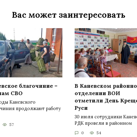
Вас может заинтересовать
евское благочиние –
В Каневском районн
нам СВО
отделении ВОИ
отметили День Крещ
оды Каневского
Руси
очиния продолжают работу
30 июля сотрудники Канев
РДК провели в районном
57
0
54