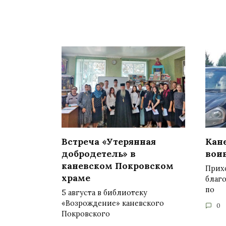
Встреча «Утерянная
Кан
добродетель» в
вои
каневском Покровском
Прих
храме
благ
по
5 августа в библиотеку
«Возрождение» каневского
0
Покровского