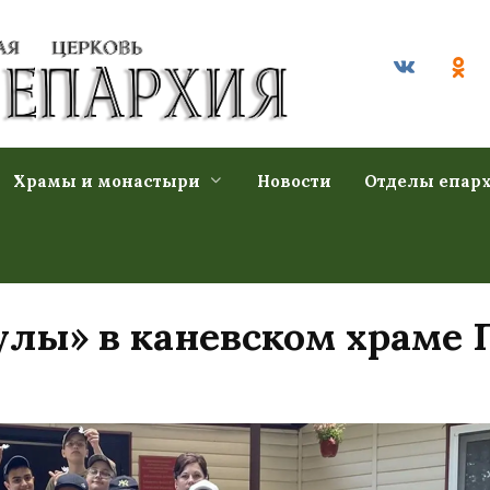
Храмы и монастыри
Новости
Отделы епар
улы» в каневском храме