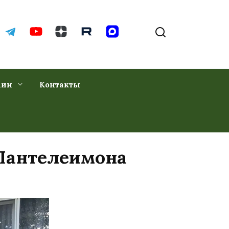
хии
Контакты
 Пантелеимона