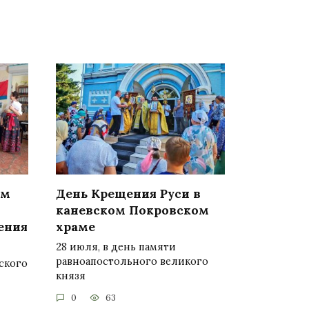
ом
День Крещения Руси в
каневском Покровском
ения
храме
28 июля, в день памяти
равноапостольного великого
ского
князя
0
63