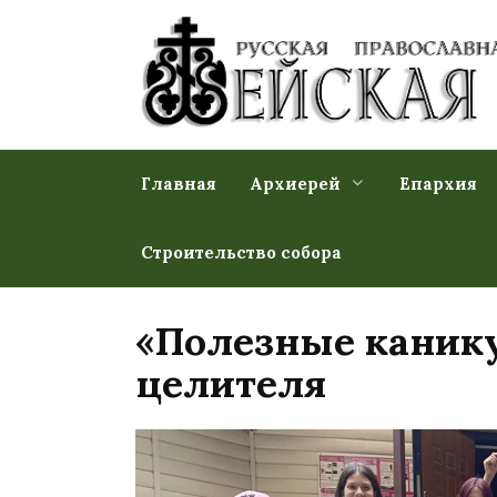
Перейти
к
содержанию
Главная
Архиерей
Епархия
Строительство собора
«Полезные каник
целителя