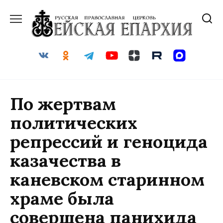
Перейти
к
содержанию
По жертвам
политических
репрессий и геноцида
казачества в
каневском старинном
храме была
совершена панихида