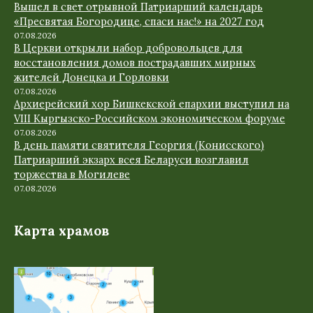
Вышел в свет отрывной Патриарший календарь
«Пресвятая Богородице, спаси нас!» на 2027 год
07.08.2026
В Церкви открыли набор добровольцев для
восстановления домов пострадавших мирных
жителей Донецка и Горловки
07.08.2026
Архиерейский хор Бишкекской епархии выступил на
VIII Кыргызско-Российском экономическом форуме
07.08.2026
В день памяти святителя Георгия (Конисского)
Патриарший экзарх всея Беларуси возглавил
торжества в Могилеве
07.08.2026
Карта храмов