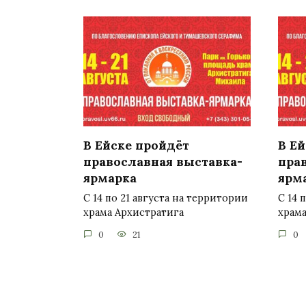
В Ейске пройдёт
В Е
православная выставка-
пра
ярмарка
ярм
С 14 по 21 августа на территории
С 14 
храма Архистратига
храма
0
21
0