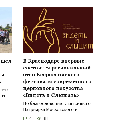
ошёл
В Краснодаре впервые
состоится региональный
ры
этап Всероссийского
»
фестиваля современного
церковного искусства
стях
«Видеть и Слышать»
ого
По благословению Святейшего
Патриарха Московского и
0
111