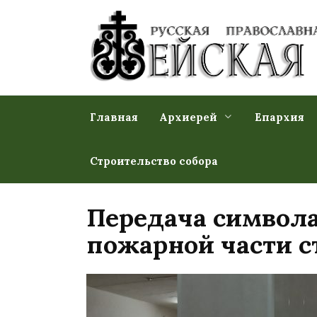
Перейти
к
содержанию
Главная
Архиерей
Епархия
Строительство собора
Передача символа
пожарной части с