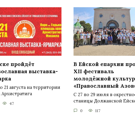
йске пройдёт
В Ейской епархии пр
вославная выставка-
XII фестиваль
арка
молодёжной культу
«Православный Азов
по 21 августа на территории
 Архистратига
С 27 по 29 июля в окрестно
станицы Должанской Ейск
47
0
117