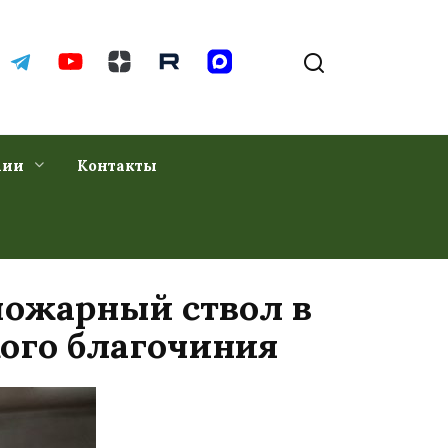
хии
Контакты
пожарный ствол в
кого благочиния