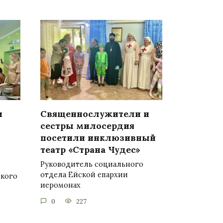
и
Священнослужители и
сестры милосердия
посетили инклюзивный
театр «Страна Чудес»
Руководитель социального
отдела Ейской епархии
ского
иеромонах
0
227