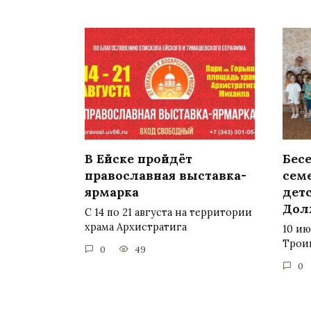
В Ейске пройдёт
Бесе
православная выставка-
сем
ярмарка
детс
Дол
С 14 по 21 августа на территории
храма Архистратига
10 ию
Троиц
0
49
0