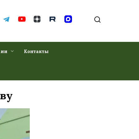
хии
Контакты
тву