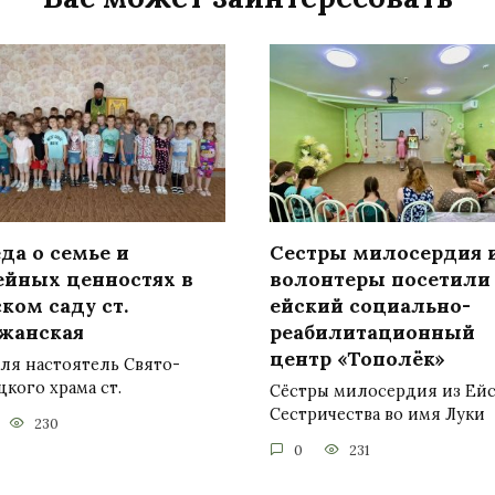
да о семье и
Сестры милосердия 
ейных ценностях в
волонтеры посетили
ком саду ст.
ейский социально-
жанская
реабилитационный
центр «Тополёк»
ля настоятель Свято-
кого храма ст.
Сёстры милосердия из Ей
Сестричества во имя Луки
230
0
231