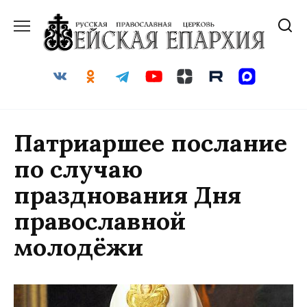
Перейти
к
содержанию
Патриаршее послание
по случаю
празднования Дня
православной
молодёжи