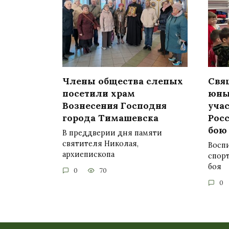
Члены общества слепых
Свя
посетили храм
юны
Вознесения Господня
учас
города Тимашевска
Рос
бою
В преддверии дня памяти
святителя Николая,
Восп
архиепископа
спор
боя
0
70
0