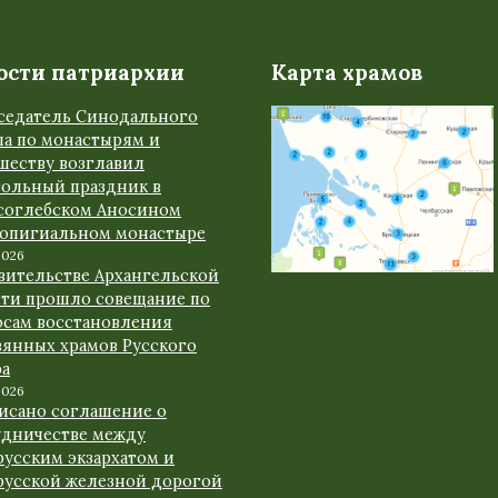
ости патриархии
Карта храмов
седатель Синодального
ла по монастырям и
шеству возглавил
тольный праздник в
соглебском Аносином
ропигиальном монастыре
2026
авительстве Архангельской
сти прошло совещание по
осам восстановления
вянных храмов Русского
ра
2026
исано соглашение о
удничестве между
русским экзархатом и
русской железной дорогой