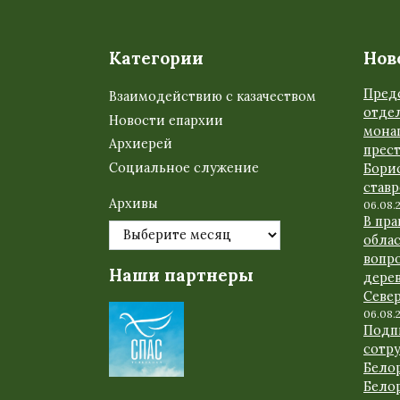
Категории
Нов
Пред
Взаимодействию с казачеством
отде
Новости епархии
мона
Архиерей
прес
Социальное служение
Бори
став
Архивы
06.08.
В пр
обла
вопр
Наши партнеры
дере
Севе
06.08.
Подп
сотр
Бело
Бело