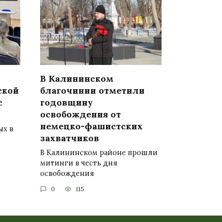
В Калининском
ской
благочинии отметили
с
годовщину
освобождения от
немецко-фашистских
ых в
захватчиков
В Калининском районе прошли
митинги в честь дня
освобождения
0
115