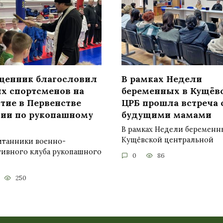
щенник благословил
В рамках Недели
х спортсменов на
беременных в Кущёв
тие в Первенстве
ЦРБ прошла встреча 
сии по рукопашному
будущими мамами
В рамках Недели беременн
Кущёвской центральной
итанники военно-
тивного клуба рукопашного
0
86
250