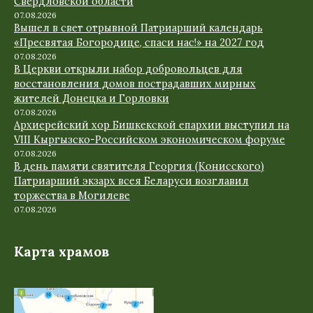
Свердловской области
07.08.2026
Вышел в свет отрывной Патриарший календарь
«Пресвятая Богородице, спаси нас!» на 2027 год
07.08.2026
В Церкви открыли набор добровольцев для
восстановления домов пострадавших мирных
жителей Донецка и Горловки
07.08.2026
Архиерейский хор Бишкекской епархии выступил на
VIII Кыргызско-Российском экономическом форуме
07.08.2026
В день памяти святителя Георгия (Конисского)
Патриарший экзарх всея Беларуси возглавил
торжества в Могилеве
07.08.2026
Карта храмов