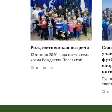
Рождественская встреча
Свя
уча
12 января 2020 года настоятель
фут
храма Рождества Пресвятой
спо
0
185
пог
Турн
спор
0