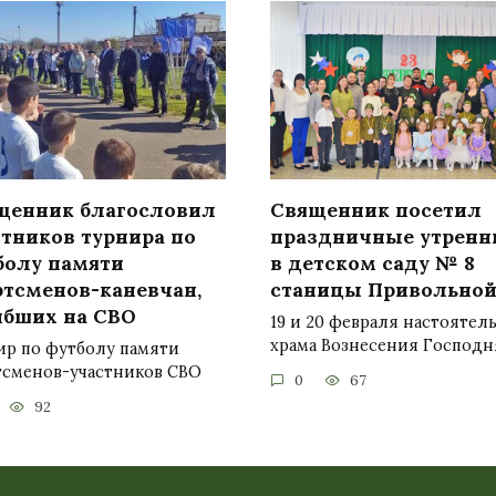
щенник благословил
Священник посетил
стников турнира по
праздничные утренн
болу памяти
в детском саду № 8
ртсменов-каневчан,
станицы Привольно
ибших на СВО
19 и 20 февраля настоятел
храма Вознесения Господн
ир по футболу памяти
тсменов-участников СВО
0
67
92