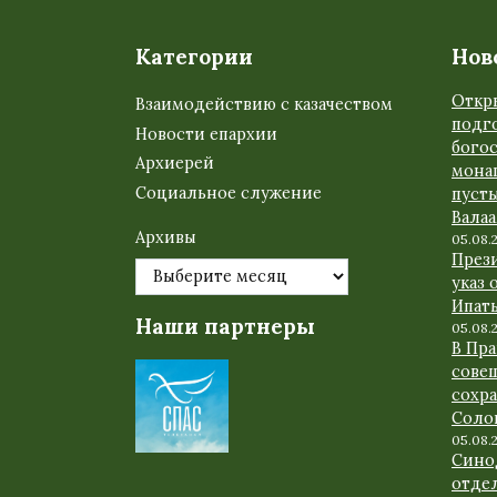
Категории
Нов
Откр
Взаимодействию с казачеством
подго
Новости епархии
бого
Архиерей
мона
Социальное служение
пуст
Вала
Архивы
05.08.
През
указ 
Ипат
Наши партнеры
05.08.
В Пр
сове
сохр
Соло
05.08.
Сино
отде