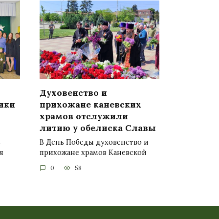
Духовенство и
ики
прихожане каневских
храмов отслужили
й
литию у обелиска Славы
ь
В День Победы духовенство и
я
прихожане храмов Каневской
0
58