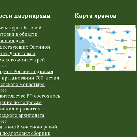
ости патриархии
Карта храмов
ыты курсы базовой
товки в области
словия для
шествующих Оптиной
ыни, Данилова и
амского монастырей
2026
идент России подписал
о праздновании 700-летия
ьевского монастыря
2026
авительстве РФ состоялось
щание по вопросам
анения и развития
вецкого архипелага
2026
дальный миссионерский
л подготовил сборник