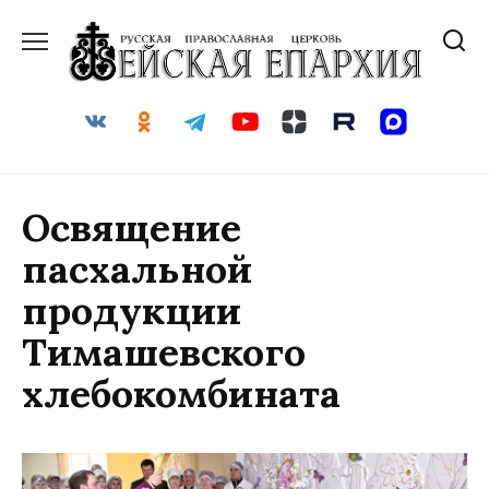
Перейти
к
содержанию
Освящение
пасхальной
продукции
Тимашевского
хлебокомбината