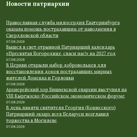
Новости патриархии
Православная служба милосердия Екатеринбурга
оказала помощь пострадавшим от наводнения в
Свердловской области
07.08.2026
Вышел в свет отрывной Патриарший календарь
«Пресвятая Богородице, спаси нас!» на 2027 год
07.08.2026
В Церкви открыли набор добровольцев для
восстановления домов пострадавших мирных
жителей Донецка и Горловки
07.08.2026
Архиерейский хор Бишкекской епархии выступил на
VIII Кыргызско-Российском экономическом форуме
07.08.2026
В день памяти святителя Георгия (Конисского)
Патриарший экзарх всея Беларуси возглавил
торжества в Могилеве
07.08.2026