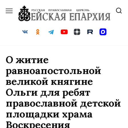
Перейти
к
содержанию
О житие
равноапостольной
великой княгине
Ольги для ребят
православной детской
площадки храма
Воскресения