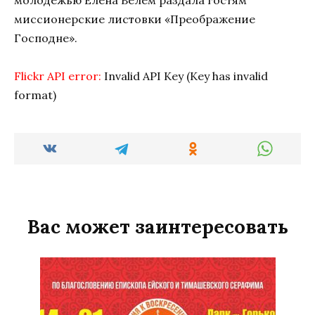
молодежью Елена Велем раздала гостям
миссионерские листовки «Преображение
Господне».
Flickr API error:
Invalid API Key (Key has invalid
format)
Вас может заинтересовать