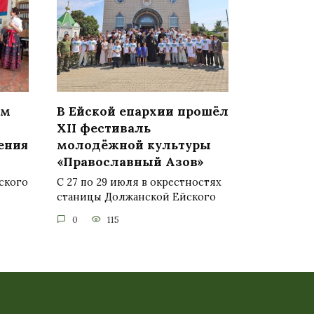
ом
В Ейской епархии прошёл
XII фестиваль
ения
молодёжной культуры
«Православный Азов»
ского
С 27 по 29 июля в окрестностях
станицы Должанской Ейского
0
115