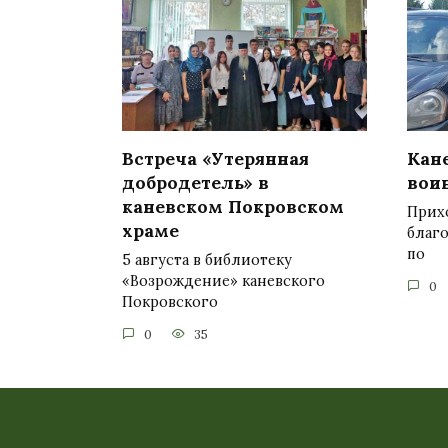
Встреча «Утерянная
Кан
добродетель» в
вои
каневском Покровском
Прих
храме
благ
по
5 августа в библиотеку
«Возрождение» каневского
0
Покровского
0
35