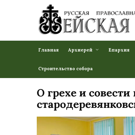
Перейти
к
содержанию
Главная
Архиерей
Епархия
Строительство собора
О грехе и совест
стародеревянковс