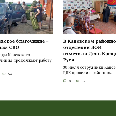
евское благочиние –
В Каневском районн
нам СВО
отделении ВОИ
отметили День Крещ
оды Каневского
Руси
очиния продолжают работу
30 июля сотрудники Канев
РДК провели в районном
54
0
52