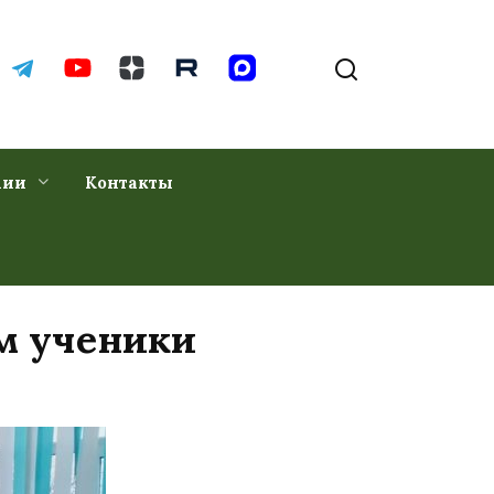
хии
Контакты
ом ученики