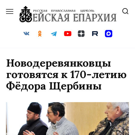
Перейти
к
содержанию
Новодеревянковцы
готовятся к 170-летию
Фёдора Щербины