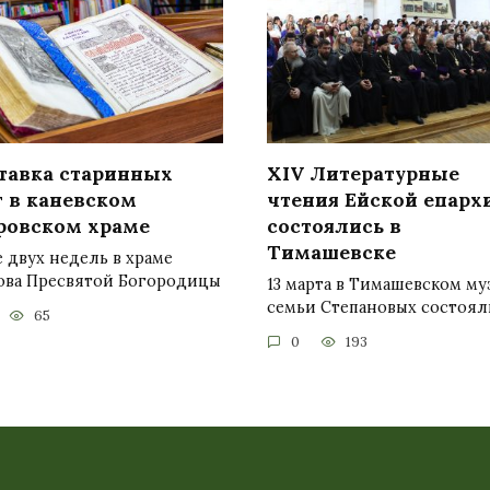
тавка старинных
ХIV Литературные
г в каневском
чтения Ейской епарх
ровском храме
состоялись в
Тимашевске
 двух недель в храме
ова Пресвятой Богородицы
13 марта в Тимашевском му
семьи Степановых состоял
65
0
193