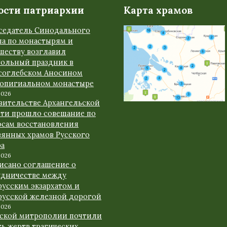
ости патриархии
Карта храмов
седатель Синодального
ла по монастырям и
шеству возглавил
тольный праздник в
соглебском Аносином
ропигиальном монастыре
2026
авительстве Архангельской
сти прошло совещание по
осам восстановления
вянных храмов Русского
ра
2026
исано соглашение о
удничестве между
русским экзархатом и
русской железной дорогой
2026
рской митрополии почтили
ь жертв трагических