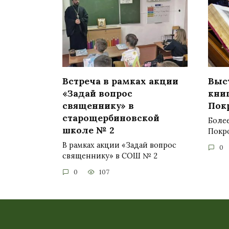
Встреча в рамках акции
Выс
«Задай вопрос
кни
священнику» в
Пок
старощербиновской
Более
школе № 2
Покр
В рамках акции «Задай вопрос
0
священнику» в СОШ № 2
0
107