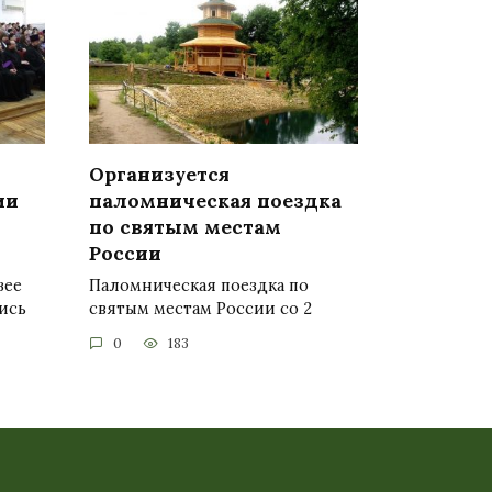
Организуется
ии
паломническая поездка
по святым местам
России
зее
Паломническая поездка по
ись
святым местам России со 2
0
183