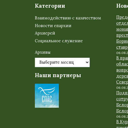
Категории
Нов
Пред
Взаимодействию с казачеством
отде
Новости епархии
мона
Архиерей
прес
Социальное служение
Бори
став
Архивы
06.08.
В пр
обла
вопр
Наши партнеры
дере
Севе
06.08.
Подп
сотр
Бело
Бело
06.08.
В Ку
памят