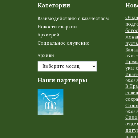
Категории
Нов
Откр
Взаимодействию с казачеством
подго
Новости епархии
бого
Архиерей
мона
Социальное служение
пуст
Вала
Архивы
05.08.
През
указ 
Ипат
Наши партнеры
05.08.
В Пр
сове
сохр
Соло
05.08.
Сино
отде
литу
наро