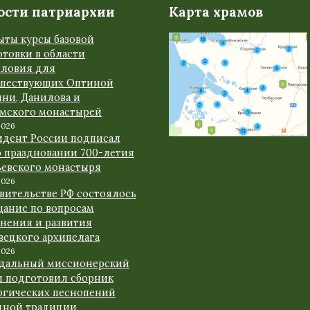
ости патриархии
Карта храмов
ыты курсы базовой
товки в области
словия для
шествующих Оптиной
ыни, Данилова и
амского монастырей
2026
идент России подписал
о праздновании 700-летия
ьевского монастыря
2026
авительстве РФ состоялось
щание по вопросам
анения и развития
вецкого архипелага
2026
дальный миссионерский
л подготовил сборник
ргических песнопений
дной традиции