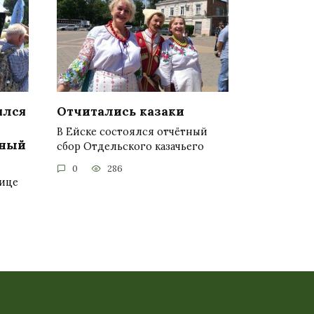
ялся
Отчитались казаки
В Ейске состоялся отчётный
тный
сбор Отдельского казачьего
0
286
нице