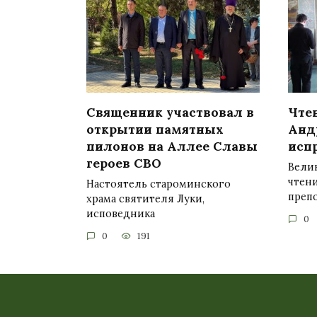
Священник участвовал в
Чтен
открытии памятных
Анд
пилонов на Аллее Славы
исп
героев СВО
Вели
чтен
Настоятель староминского
преп
храма святителя Луки,
исповедника
0
0
191