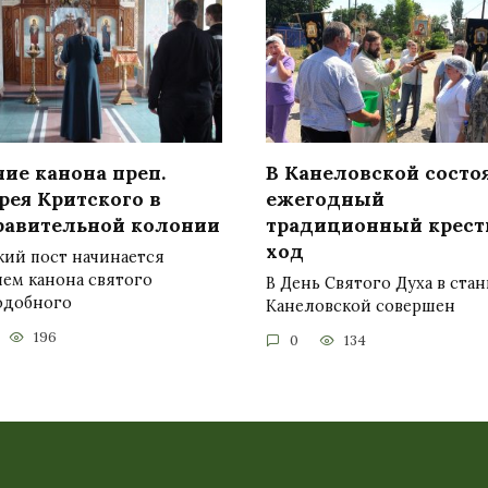
ие канона преп.
В Канеловской состо
рея Критского в
ежегодный
равительной колонии
традиционный крес
ход
кий пост начинается
ием канона святого
В День Святого Духа в ста
одобного
Канеловской совершен
196
0
134