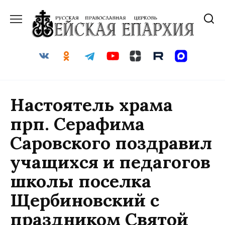
Перейти
к
содержанию
Настоятель храма
прп. Серафима
Саровского поздравил
учащихся и педагогов
школы поселка
Щербиновский с
праздником Святой