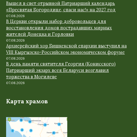
Вышел в свет отрывной Патриарший календарь
«Пресвятая Богородице, спаси нас!» на 2027 год
07.08.2026
В Церкви открыли набор добровольцев для
восстановления домов пострадавших мирных
жителей Донецка и Горловки
07.08.2026
Архиерейский хор Бишкекской епархии выступил на
VIII Кыргызско-Российском экономическом форуме
07.08.2026
В день памяти святителя Георгия (Конисского)
Патриарший экзарх всея Беларуси возглавил
торжества в Могилеве
07.08.2026
Карта храмов