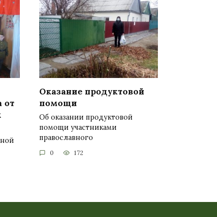
Оказание продуктовой
 от
помощи
х
Об оказании продуктовой
помощи участниками
православного
сной
0
172