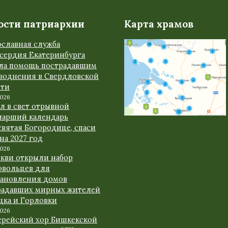
ости патриархии
Карта храмов
ославная служба
сердия Екатеринбурга
ала помощь пострадавшим
аводнения в Свердловской
сти
2026
л в свет отрывной
иарший календарь
вятая Богородице, спаси
 на 2027 год
2026
ркви открыли набор
овольцев для
тановления домов
радавших мирных жителей
цка и Горловки
2026
ерейский хор Бишкекской