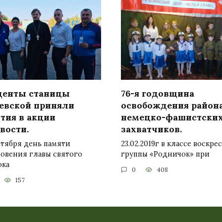
денты станицы
76-я годовщина
евской приняли
освобождения района
тия в акции
немецко-фашистски
вости.
захватчиков.
нтября день памяти
23.02.2019г в классе воскре
новения главы святого
группы «Родничок» при
ока
0
408
157