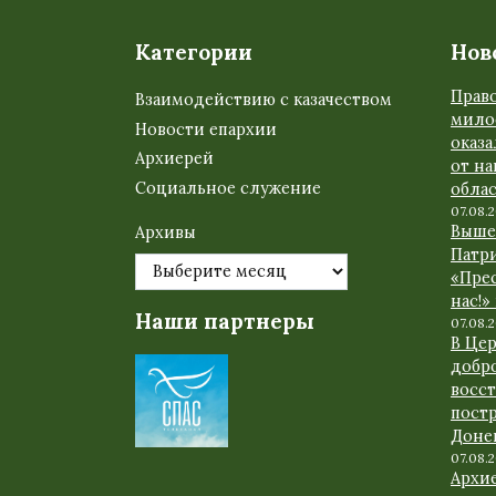
Категории
Нов
Прав
Взаимодействию с казачеством
мило
Новости епархии
оказ
Архиерей
от н
Социальное служение
обла
07.08.
Выше
Архивы
Патр
«Прес
нас!»
Наши партнеры
07.08.
В Це
добр
восс
пост
Доне
07.08.
Архи