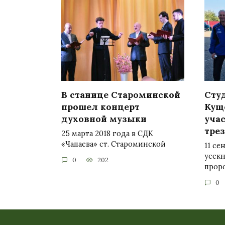
В станице Староминской
Сту
прошел концерт
Кущ
духовной музыки
учас
трез
25 марта 2018 года в СДК
«Чапаева» ст. Староминской
11 се
усек
0
202
прор
0