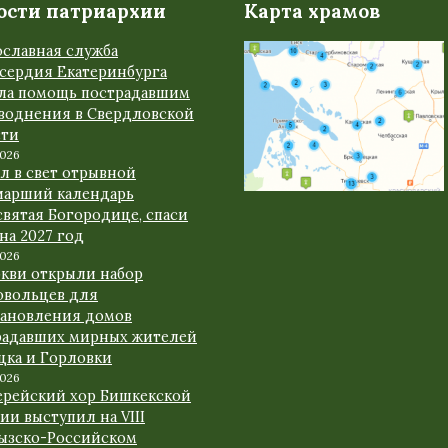
ости патриархии
Карта храмов
ославная служба
сердия Екатеринбурга
ала помощь пострадавшим
аводнения в Свердловской
сти
2026
л в свет отрывной
иарший календарь
вятая Богородице, спаси
 на 2027 год
2026
ркви открыли набор
овольцев для
тановления домов
радавших мирных жителей
цка и Горловки
2026
ерейский хор Бишкекской
ии выступил на VIII
ызско-Российском