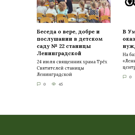
Беседа о вере, добре и
В У
послушании в детском
ока
саду № 22 станицы
нуж
Ленинградской
На ба
«Лен
24 июля священник храма Трёх
цент
Святителей станицы
Ленинградской
0
0
45