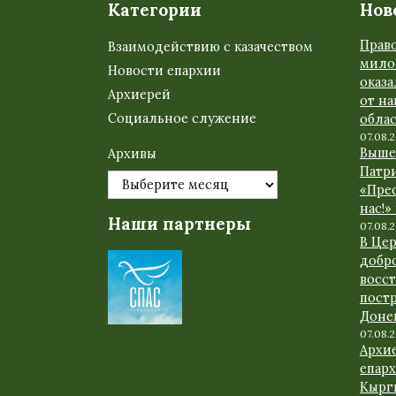
Категории
Нов
Прав
Взаимодействию с казачеством
мило
Новости епархии
оказ
Архиерей
от н
Социальное служение
обла
07.08.
Выше
Архивы
Патр
«Прес
нас!»
Наши партнеры
07.08.
В Це
добр
восс
пост
Доне
07.08.
Архи
епарх
Кырг