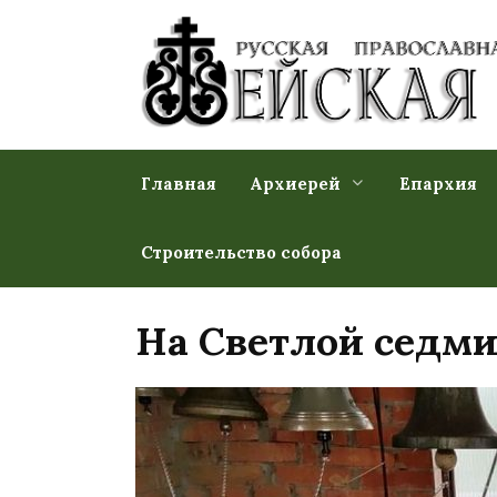
Перейти
к
содержанию
Главная
Архиерей
Епархия
Строительство собора
На Светлой седм