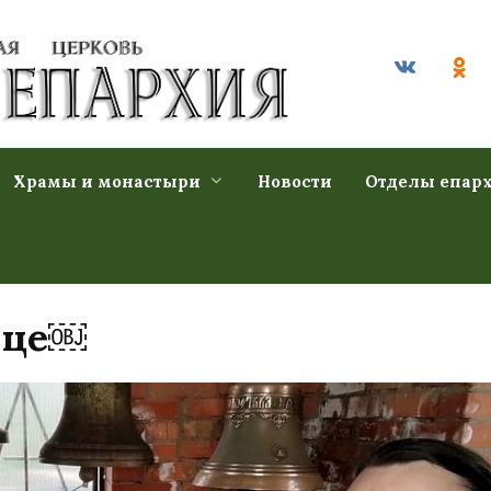
Храмы и монастыри
Новости
Отделы епар
ице￼