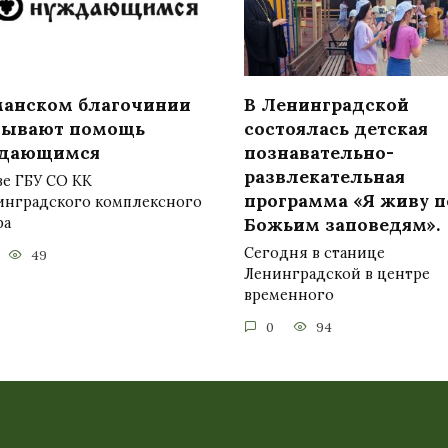
манском благочинии
В Ленинградской
зывают помощь
состоялась детская
дающимся
познавательно-
развлекательная
зе ГБУ СО КК
программа «Я живу п
инградского комплексного
Божьим заповедям».
ра
Сегодня в станице
49
Ленинградской в центре
временного
0
94