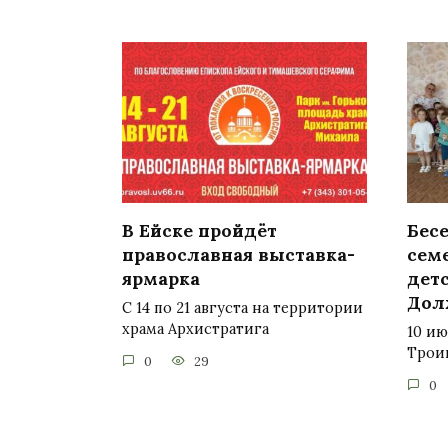
В Ейске пройдёт
Бесе
православная выставка-
сем
ярмарка
детс
Дол
С 14 по 21 августа на территории
храма Архистратига
10 ию
Троиц
0
29
0