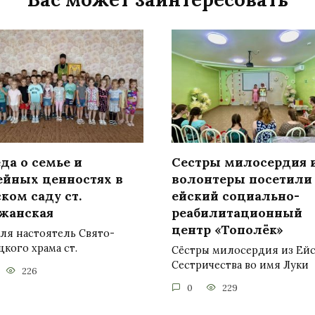
да о семье и
Сестры милосердия 
ейных ценностях в
волонтеры посетили
ком саду ст.
ейский социально-
жанская
реабилитационный
центр «Тополёк»
ля настоятель Свято-
кого храма ст.
Сёстры милосердия из Ей
Сестричества во имя Луки
226
0
229