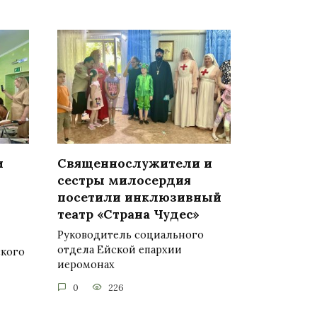
и
Священнослужители и
сестры милосердия
посетили инклюзивный
театр «Страна Чудес»
Руководитель социального
отдела Ейской епархии
ского
иеромонах
0
226