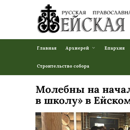
Перейти
к
содержанию
Главная
Архиерей
Епархия
Строительство собора
Молебны на начал
в школу» в Ейско