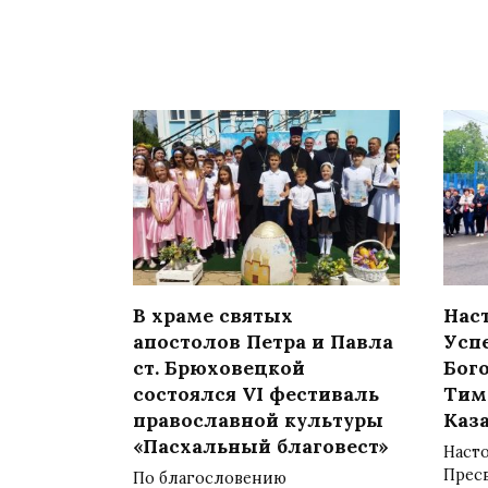
В храме святых
Нас
апостолов Петра и Павла
Усп
ст. Брюховецкой
Бог
состоялся VI фестиваль
Тим
православной культуры
Каз
«Пасхальный благовест»
Наст
Прес
По благословению