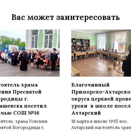
Вас может заинтересовать
тоятель храма
Благочинный
ения Пресвятой
Приморско-Ахтарско
ородицы г.
округа церквей пров
ашевска посетил
уроки в школе посел
ачью СОШ №16
Ахтарский
оятель храма Успения
18 марта в школе №15 пос.
вятой Богородицы г.
Ахтарский настоятель храм