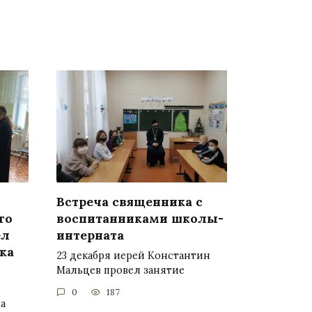
Встреча священника с
го
воспитанниками школы-
ел
интерната
ка
23 декабря иерей Константин
Мальцев провел занятие
0
187
а