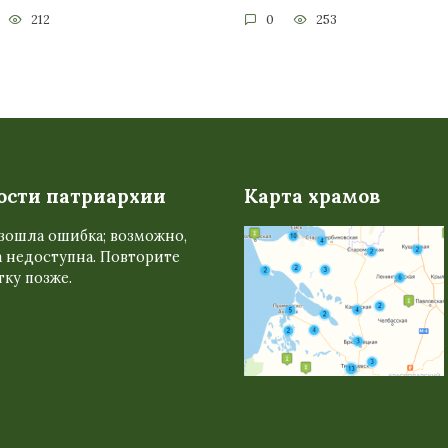
212
0
253
ости патриархии
Карта храмов
зошла ошибка; возможно,
 недоступна. Повторите
ку позже.