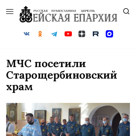
Перейти
к
содержанию
МЧС посетили
Старощербиновский
храм