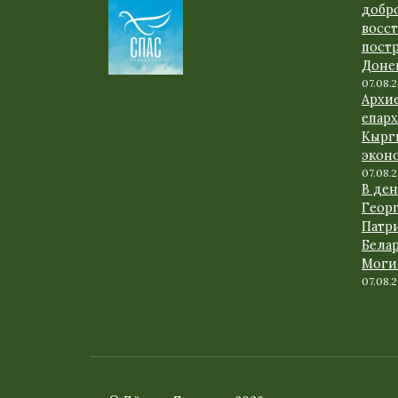
добр
восс
пост
Доне
07.08.
Архи
епарх
Кырг
экон
07.08.
В де
Геор
Патр
Белар
Моги
07.08.