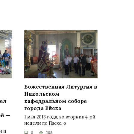
Божественная Литургия в
Никольском
ел
кафедральном соборе
города Ейска
ей —
1 мая 2018 года, во вторник 4-ой
недели по Пасхе, о
и и
0
208