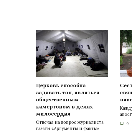
Церковь способна
Сес
задавать тон, являться
свя
общественным
нав
камертоном в делах
Кажд
милосердия
апост
Отвечая на вопрос журналиста
0
газеты «Аргументы и факты»