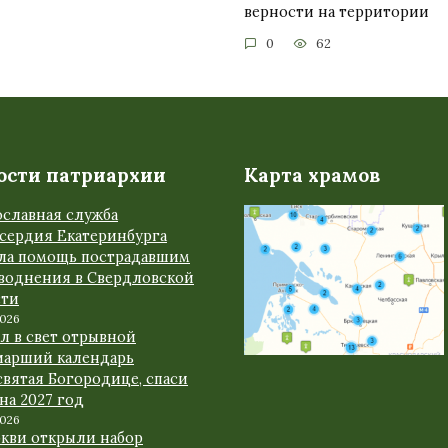
верности на территории
0
62
ости патриархии
Карта храмов
ославная служба
сердия Екатеринбурга
ала помощь пострадавшим
аводнения в Свердловской
сти
2026
л в свет отрывной
иарший календарь
вятая Богородице, спаси
 на 2027 год
2026
ркви открыли набор