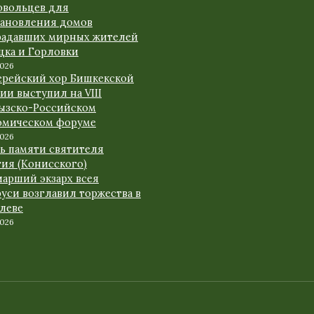
овольцев для
тановления домов
радавших мирных жителей
цка и Горловки
2026
ерейский хор Бишкекской
ии выступил на VIII
ызско-Российском
омическом форуме
2026
нь памяти святителя
гия (Конисского)
иарший экзарх всея
уси возглавил торжества в
леве
2026