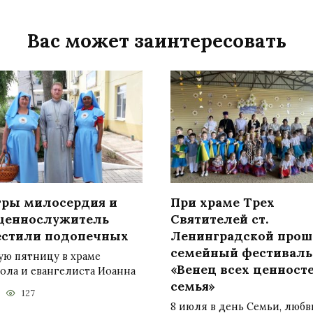
Вас может заинтересовать
тры милосердия и
При храме Трех
щеннослужитель
Святителей ст.
естили подопечных
Ленинградской прош
семейный фестиваль
ую пятницу в храме
«Венец всех ценност
ола и евангелиста Иоанна
семья»
127
8 июля в день Семьи, любв