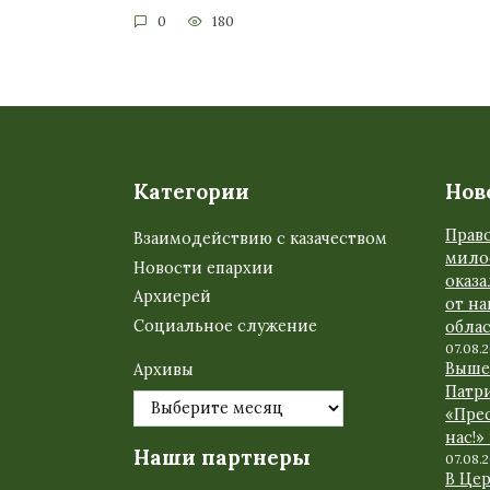
0
180
Категории
Нов
Прав
Взаимодействию с казачеством
мило
Новости епархии
оказ
Архиерей
от н
Социальное служение
обла
07.08.
Выше
Архивы
Патр
«Прес
нас!»
Наши партнеры
07.08.
В Це