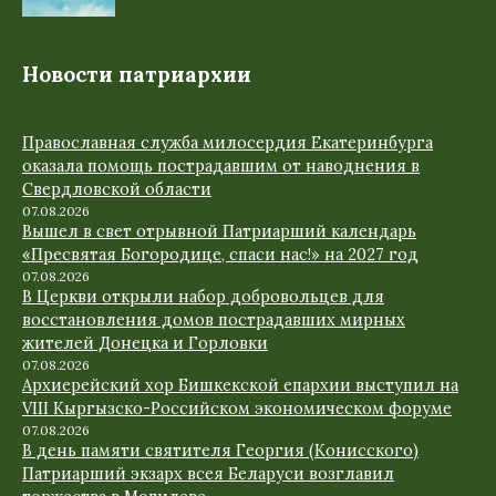
Новости патриархии
Православная служба милосердия Екатеринбурга
оказала помощь пострадавшим от наводнения в
Свердловской области
07.08.2026
Вышел в свет отрывной Патриарший календарь
«Пресвятая Богородице, спаси нас!» на 2027 год
07.08.2026
В Церкви открыли набор добровольцев для
восстановления домов пострадавших мирных
жителей Донецка и Горловки
07.08.2026
Архиерейский хор Бишкекской епархии выступил на
VIII Кыргызско-Российском экономическом форуме
07.08.2026
В день памяти святителя Георгия (Конисского)
Патриарший экзарх всея Беларуси возглавил