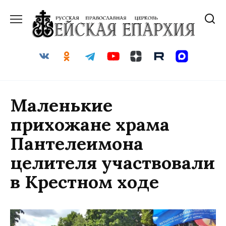
Перейти
к
содержанию
Маленькие
прихожане храма
Пантелеимона
целителя участвовали
в Крестном ходе